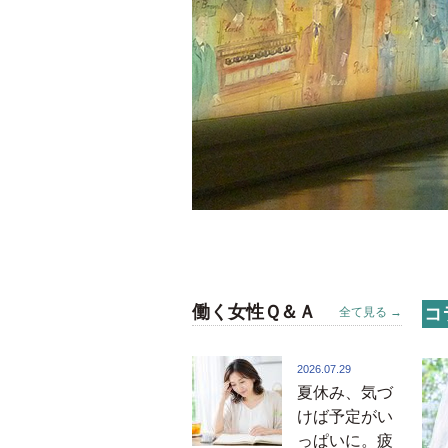
働く女性Ｑ＆Ａ
コ
全て見る →
2026.07.29
夏休み、気づ
けば予定がい
っぱいに。疲