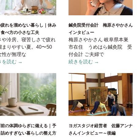
の疲れを溜めない暮らし｜休み
鍼灸院受付会計 梅原さやかさん
と食べ方の小さな工夫
インタビュー
さや冷房、寝苦しさで疲れ
梅原さやかさん 岐阜県本巣
溜まりやすい夏。40〜50
市在住 うめはら鍼灸院 受
女性が無理な
付会計 ご夫婦で
きを読む →
続きを読む →
雨前の体調ゆらぎに備える｜予
ヨガスタジオ経営者 佐藤アンナ
を詰めすぎない暮らしの整え方
さんインタビュー～後編