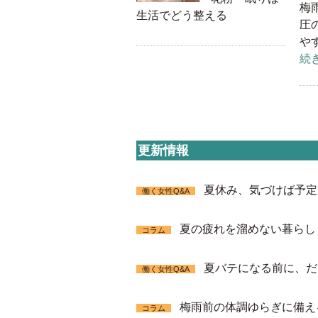
梅
生活でどう整える
圧
や
続
更新情報
夏休み、気づけば予定
働く女性Q&A
夏の疲れを溜めない暮らし
コラム
夏バテになる前に、だ
働く女性Q&A
梅雨前の体調ゆらぎに備え
コラム