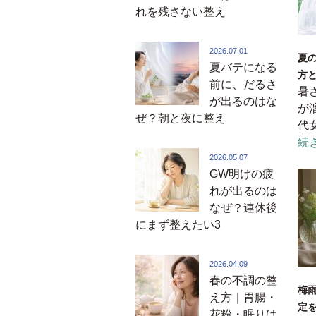
れを残さない整え
2026.07.01
夏
夏バテになる
方
前に、だるさ
暑
が出るのはな
が
ぜ？朝と夜に整え
代
続
2026.05.07
GW明けの疲
れが出るのは
なぜ？連休後
にまず整えたい3
2026.04.09
春の不調の整
梅
え方｜胃腸・
定
花粉・眠りは